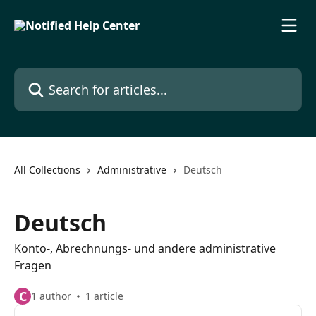
Skip to main content
Search for articles...
All Collections
Administrative
Deutsch
Deutsch
Konto-, Abrechnungs- und andere administrative
Fragen
C
1 author
1 article